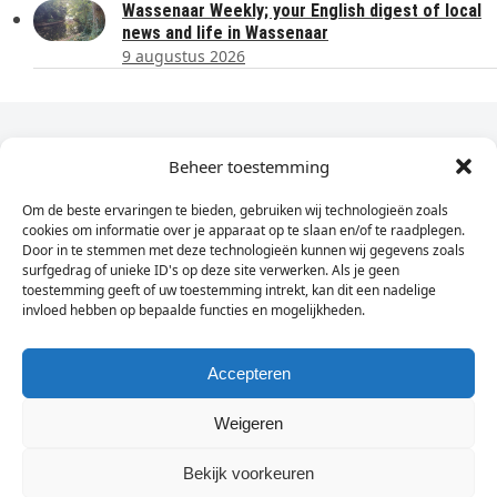
Wassenaar Weekly; your English digest of local
news and life in Wassenaar
9 augustus 2026
Dagelijks het laatste nieuws in je e-mail?
Beheer toestemming
Om de beste ervaringen te bieden, gebruiken wij technologieën zoals
Vul
cookies om informatie over je apparaat op te slaan en/of te raadplegen.
hier
Door in te stemmen met deze technologieën kunnen wij gegevens zoals
je
surfgedrag of unieke ID's op deze site verwerken. Als je geen
toestemming geeft of uw toestemming intrekt, kan dit een nadelige
e-
invloed hebben op bepaalde functies en mogelijkheden.
Sign Up
mailadres
in
Accepteren
Weigeren
© Wassenaarders.nl 2026
Twitte
F
Bekijk voorkeuren