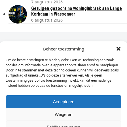
7 augustus 2026
Getuigen gezocht na woninginbraak aan Lange
Kerkdam in Wassenaar
6 augustus 2026
Dagelijks het laatste nieuws in je e-mail?
Beheer toestemming
Om de beste ervaringen te bieden, gebruiken wij technologieën zoals
Vul
cookies om informatie over je apparaat op te slaan en/of te raadplegen.
hier
Door in te stemmen met deze technologieën kunnen wij gegevens zoals
je
surfgedrag of unieke ID's op deze site verwerken. Als je geen
toestemming geeft of uw toestemming intrekt, kan dit een nadelige
e-
invloed hebben op bepaalde functies en mogelijkheden.
Sign Up
mailadres
in
Accepteren
Weigeren
© Wassenaarders.nl 2026
Twitte
F