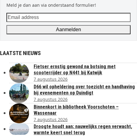
Meld je dan aan via onderstaand formulier!
Email
address
Aanmelden
LAATSTE NIEUWS
Fietser ernstig gewond na botsing met
scooterrijder op N441 bij Katwijk
7 augustus 2026
D66 wil opheldering over toezicht en handhaving
bij evenementen op Duindigt
7 augustus 2026
Binnenkort in bibliotheek Voorschoten –
Wassenaar
7 augustus 2026
Droogte houdt aan: nauwelijks regen verwacht,
warmte keert snel terug