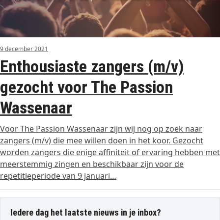
9 december 2021
Enthousiaste zangers (m/v)
gezocht voor The Passion
Wassenaar
Voor The Passion Wassenaar zijn wij nog op zoek naar
zangers (m/v) die mee willen doen in het koor. Gezocht
worden zangers die enige affiniteit of ervaring hebben met
meerstemmig zingen en beschikbaar zijn voor de
repetitieperiode van 9 januari…
Iedere dag het laatste nieuws in je inbox?