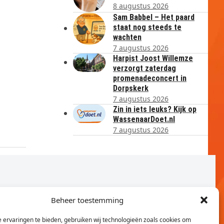
8 augustus 2026
Sam Babbel – Het paard
staat nog steeds te
wachten
7 augustus 2026
Harpist Joost Willemze
verzorgt zaterdag
promenadeconcert in
Dorpskerk
7 augustus 2026
Zin in iets leuks? Kijk op
WassenaarDoet.nl
7 augustus 2026
Beheer toestemming
 ervaringen te bieden, gebruiken wij technologieën zoals cookies om