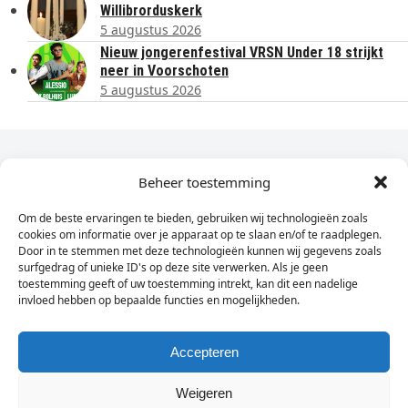
Willibrorduskerk
5 augustus 2026
Nieuw jongerenfestival VRSN Under 18 strijkt
neer in Voorschoten
5 augustus 2026
Dagelijks het laatste nieuws in je e-mail?
Beheer toestemming
Om de beste ervaringen te bieden, gebruiken wij technologieën zoals
Vul
cookies om informatie over je apparaat op te slaan en/of te raadplegen.
hier
Door in te stemmen met deze technologieën kunnen wij gegevens zoals
je
surfgedrag of unieke ID's op deze site verwerken. Als je geen
toestemming geeft of uw toestemming intrekt, kan dit een nadelige
e-
invloed hebben op bepaalde functies en mogelijkheden.
Sign Up
mailadres
in
Accepteren
Weigeren