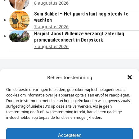
8 augustus 2026
Sam Babbel – Het paard staat nog steeds te
wachten
7 augustus 2026
Harpist Joost Willemze verzorgt zaterdag
promenadeconcert in Dorpskerk
7 augustus 2026
Dagelijks het laatste nieuws in je e-mail?
Beheer toestemming
Om de beste ervaringen te bieden, gebruiken wij technologieën zoals
Vul
cookies om informatie over je apparaat op te slaan en/of te raadplegen.
hier
Door in te stemmen met deze technologieën kunnen wij gegevens zoals
je
surfgedrag of unieke ID's op deze site verwerken. Als je geen
toestemming geeft of uw toestemming intrekt, kan dit een nadelige
e-
invloed hebben op bepaalde functies en mogelijkheden.
Sign Up
mailadres
in
Accepteren