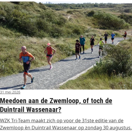
31 mei 2026
Meedoen aan de Zwemloop, of toch de
Duintrail Wassenaar?
WZK Tri-Team maakt zich op voor de 31ste editie van de
Zwemloop èn Duintrail Wassenaar op zondag 30 augustus.