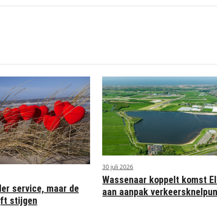
30 juli 2026
Wassenaar koppelt komst Eli
der service, maar de
aan aanpak verkeersknelpu
ft stijgen