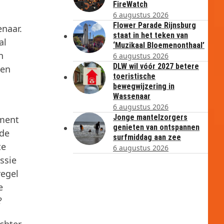
FireWatch
6 augustus 2026
Flower Parade Rijnsburg
naar.
staat in het teken van
al
‘Muzikaal Bloemenonthaal’
n
6 augustus 2026
DLW wil vóór 2027 betere
den
toeristische
bewegwijzering in
Wassenaar
6 augustus 2026
Jonge mantelzorgers
ument
genieten van ontspannen
 de
surfmiddag aan zee
te
6 augustus 2026
ssie
regel
e
?