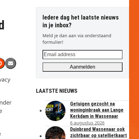
Iedere dag het laatste nieuws
d
in je inbox?
Meld je dan aan via onderstaand
formulier!
Email
address
Aanmelden
vacy
LAATSTE NIEUWS
onder
Getuigen gezocht na
e
woninginbraak aan Lange
Kerkdam in Wassenaar
6 augustus 2026
Duinbrand Wassenaar ook
e
zichtbaar op satellietkaart