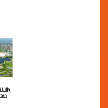
 Lilly
nten