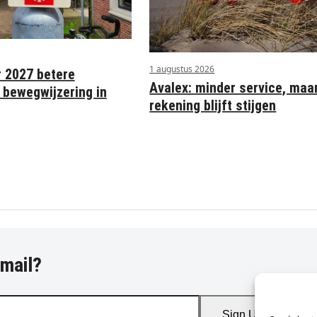
1 augustus 2026
r 2027 betere
Avalex: minder service, maa
 bewegwijzering in
rekening blijft stijgen
-mail?
Sign Up