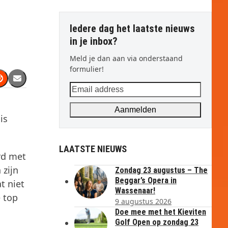
Iedere dag het laatste nieuws
in je inbox?
Meld je dan aan via onderstaand
formulier!
Email
address
Aanmelden
is
LAATSTE NIEUWS
erd met
 zijn
Zondag 23 augustus – The
Beggar’s Opera in
t niet
Wassenaar!
 top
9 augustus 2026
Doe mee met het Kieviten
Golf Open op zondag 23