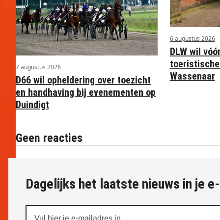
6 augustus 2026
DLW wil vóó
toeristische
7 augustus 2026
Wassenaar
D66 wil opheldering over toezicht
en handhaving bij evenementen op
Duindigt
Geen reacties
Dagelijks het laatste nieuws in je e
Vul