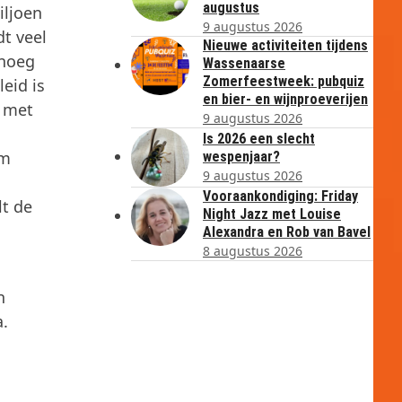
augustus
iljoen
9 augustus 2026
dt veel
Nieuwe activiteiten tijdens
enoeg
Wassenaarse
Zomerfeestweek: pubquiz
eid is
en bier- en wijnproeverijen
d met
9 augustus 2026
Is 2026 een slecht
om
wespenjaar?
9 augustus 2026
Vooraankondiging: Friday
t de
Night Jazz met Louise
Alexandra en Rob van Bavel
8 augustus 2026
n
a.