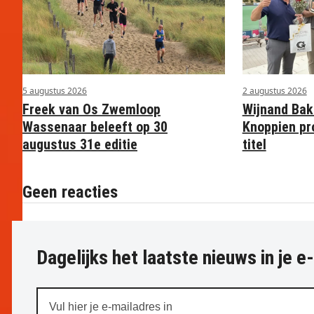
5 augustus 2026
2 augustus 2026
Freek van Os Zwemloop
Wijnand Bak
Wassenaar beleeft op 30
Knoppien pr
augustus 31e editie
titel
Geen reacties
Dagelijks het laatste nieuws in je e
Vul
hier