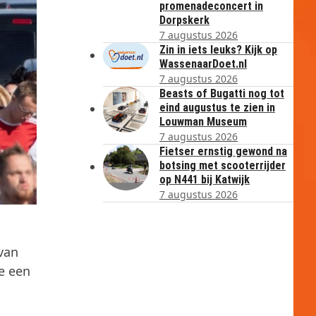
promenadeconcert in
Dorpskerk
7 augustus 2026
Zin in iets leuks? Kijk op
WassenaarDoet.nl
7 augustus 2026
Beasts of Bugatti nog tot
eind augustus te zien in
Louwman Museum
7 augustus 2026
Fietser ernstig gewond na
botsing met scooterrijder
op N441 bij Katwijk
7 augustus 2026
 van
e een