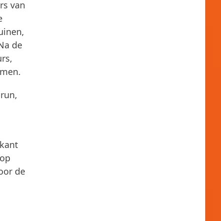
rs van
e
uinen,
 Na de
rs,
emen.
run,
 kant
oop
oor de