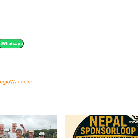
Whatsapp
egio
Wandelen