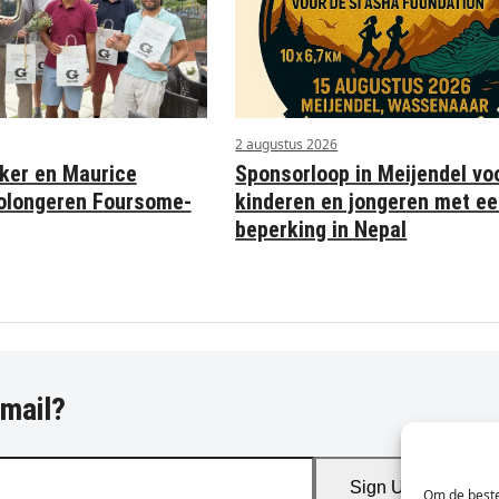
2 augustus 2026
Sponsorloop in Meijendel vo
ker en Maurice
kinderen en jongeren met e
olongeren Foursome-
beperking in Nepal
-mail?
Sign Up
Om de beste