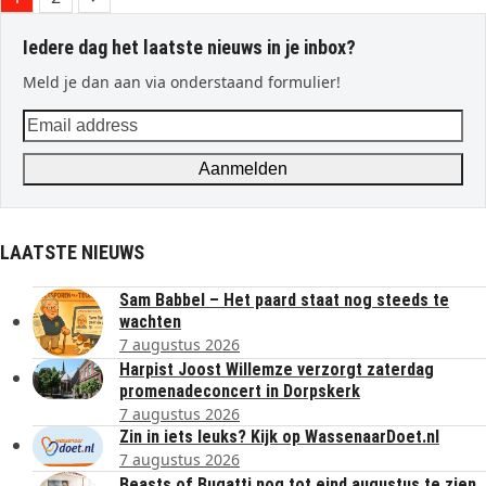
Iedere dag het laatste nieuws in je inbox?
Meld je dan aan via onderstaand formulier!
Email
address
Aanmelden
LAATSTE NIEUWS
Sam Babbel – Het paard staat nog steeds te
wachten
7 augustus 2026
Harpist Joost Willemze verzorgt zaterdag
promenadeconcert in Dorpskerk
7 augustus 2026
Zin in iets leuks? Kijk op WassenaarDoet.nl
7 augustus 2026
Beasts of Bugatti nog tot eind augustus te zien