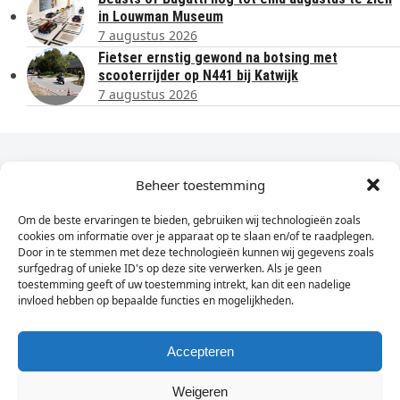
in Louwman Museum
7 augustus 2026
Fietser ernstig gewond na botsing met
scooterrijder op N441 bij Katwijk
7 augustus 2026
Dagelijks het laatste nieuws in je e-mail?
Beheer toestemming
Om de beste ervaringen te bieden, gebruiken wij technologieën zoals
Vul
cookies om informatie over je apparaat op te slaan en/of te raadplegen.
hier
Door in te stemmen met deze technologieën kunnen wij gegevens zoals
je
surfgedrag of unieke ID's op deze site verwerken. Als je geen
toestemming geeft of uw toestemming intrekt, kan dit een nadelige
e-
invloed hebben op bepaalde functies en mogelijkheden.
Sign Up
mailadres
in
Accepteren
Weigeren