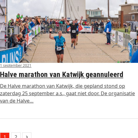
1 september 2021
Halve marathon van Katwijk geannuleerd
De Halve marathon van Katwijk, die gepland stond op
zaterdag 25 september a.s., gaat niet door. De organisatie
van de Halve…
Page
Page
Next
1
2