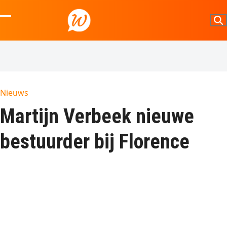
Skip
to
Open
Close
content
mobile
mobile
menu
menu
Nieuws
Martijn Verbeek nieuwe
bestuurder bij Florence