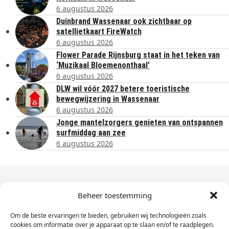
6 augustus 2026
Duinbrand Wassenaar ook zichtbaar op
satellietkaart FireWatch
6 augustus 2026
Flower Parade Rijnsburg staat in het teken van
‘Muzikaal Bloemenonthaal’
6 augustus 2026
DLW wil vóór 2027 betere toeristische
bewegwijzering in Wassenaar
6 augustus 2026
Jonge mantelzorgers genieten van ontspannen
surfmiddag aan zee
6 augustus 2026
Dagelijks het laatste nieuws in je e-mail?
Beheer toestemming
Om de beste ervaringen te bieden, gebruiken wij technologieën zoals
Vul
cookies om informatie over je apparaat op te slaan en/of te raadplegen.