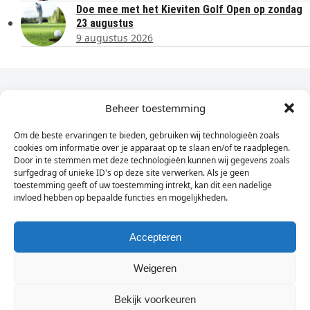
Doe mee met het Kieviten Golf Open op zondag
23 augustus
9 augustus 2026
Dagelijks het laatste nieuws in je e-mail?
Beheer toestemming
Om de beste ervaringen te bieden, gebruiken wij technologieën zoals
Vul
cookies om informatie over je apparaat op te slaan en/of te raadplegen.
hier
Door in te stemmen met deze technologieën kunnen wij gegevens zoals
je
surfgedrag of unieke ID's op deze site verwerken. Als je geen
toestemming geeft of uw toestemming intrekt, kan dit een nadelige
e-
invloed hebben op bepaalde functies en mogelijkheden.
Sign Up
mailadres
in
Accepteren
Weigeren
© Wassenaarders.nl 2026
Twitte
F
Bekijk voorkeuren