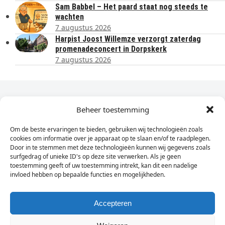
Sam Babbel – Het paard staat nog steeds te
wachten
7 augustus 2026
Harpist Joost Willemze verzorgt zaterdag
promenadeconcert in Dorpskerk
7 augustus 2026
Dagelijks het laatste nieuws in je e-mail?
Beheer toestemming
Om de beste ervaringen te bieden, gebruiken wij technologieën zoals
Vul
cookies om informatie over je apparaat op te slaan en/of te raadplegen.
hier
Door in te stemmen met deze technologieën kunnen wij gegevens zoals
je
surfgedrag of unieke ID's op deze site verwerken. Als je geen
toestemming geeft of uw toestemming intrekt, kan dit een nadelige
e-
invloed hebben op bepaalde functies en mogelijkheden.
Sign Up
mailadres
in
Accepteren