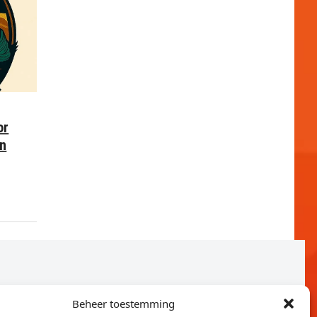
or
en
Beheer toestemming