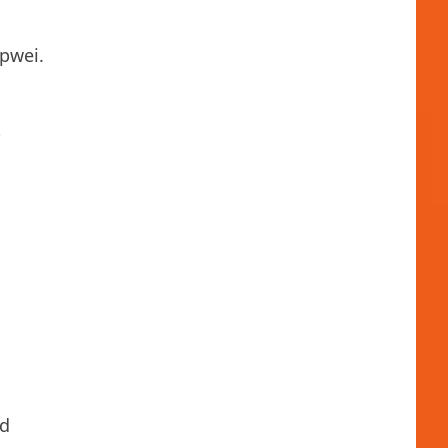
pwei.
t
gd