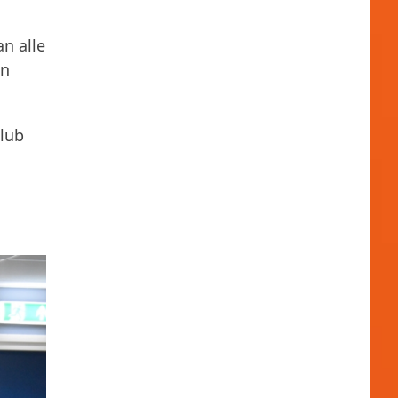
an alle
en
club