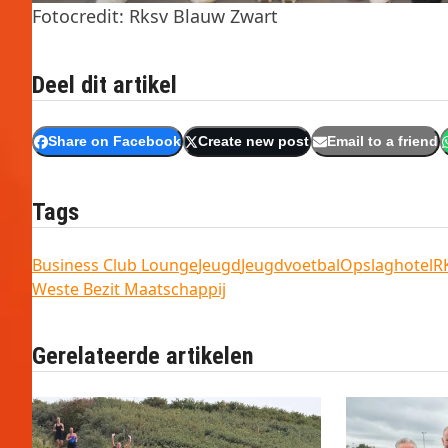
Fotocredit: Rksv Blauw Zwart
Deel dit artikel
Share on Facebook
Create new post
Email to a friend
Tags
Business Club Lounge
Jeugd
Jeugdvoetbal
Opslaghotel
R
Weste Bezit Maatschappij
Gerelateerde artikelen