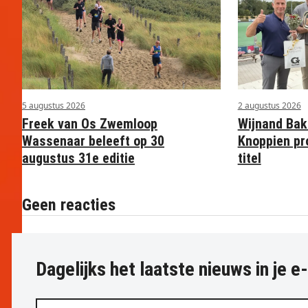
5 augustus 2026
2 augustus 2026
Freek van Os Zwemloop
Wijnand Bak
Wassenaar beleeft op 30
Knoppien pr
augustus 31e editie
titel
Geen reacties
Dagelijks het laatste nieuws in je e
Vul