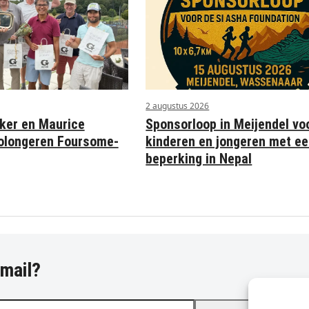
2 augustus 2026
Sponsorloop in Meijendel vo
ker en Maurice
kinderen en jongeren met e
olongeren Foursome-
beperking in Nepal
-mail?