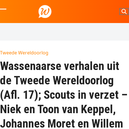
Skip
to
Open
Close
content
mobile
mobile
menu
menu
Tweede Wereldoorlog
Wassenaarse verhalen uit
de Tweede Wereldoorlog
(Afl. 17); Scouts in verzet –
Niek en Toon van Keppel,
Johannes Moret en Willem