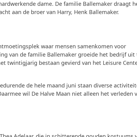
hardwerkende dame. De familie Ballemaker draagt h
acht aan de broer van Harry, Henk Ballemaker.
de ontmoetingsplek waar mensen samenkomen voor
ng van de familie Ballemaker groeide het bedrijf uit 
het twintigjarig bestaan gevierd van het Leisure Cent
Gedurende de hele maand juni staan diverse activiteit
Daarmee wil De Halve Maan niet alleen het verleden v
.
 Thea Adelaar, die in schitterende gouden kostuums 