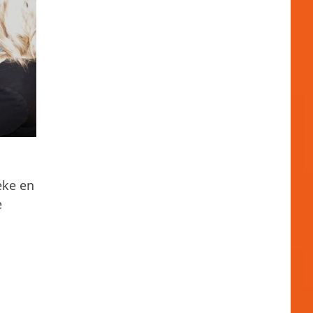
eke en
e