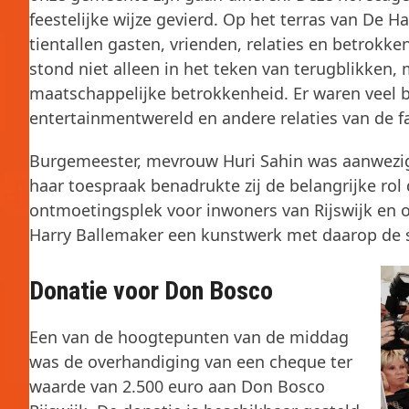
feestelijke wijze gevierd. Op het terras van De
tientallen gasten, vrienden, relaties en betrokken
stond niet alleen in het teken van terugblikken
maatschappelijke betrokkenheid. Er waren veel 
entertainmentwereld en andere relaties van de f
Burgemeester, mevrouw Huri Sahin was aanwezig o
haar toespraak benadrukte zij de belangrijke rol
ontmoetingsplek voor inwoners van Rijswijk en o
Harry Ballemaker een kunstwerk met daarop de sk
Donatie voor Don Bosco
Een van de hoogtepunten van de middag
was de overhandiging van een cheque ter
waarde van 2.500 euro aan Don Bosco