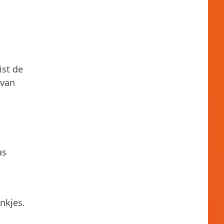
ist de
 van
as
nkjes.