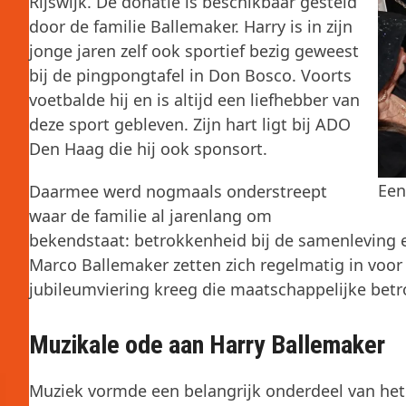
Rijswijk. De donatie is beschikbaar gesteld
door de familie Ballemaker. Harry is in zijn
jonge jaren zelf ook sportief bezig geweest
bij de pingpongtafel in Don Bosco. Voorts
voetbalde hij en is altijd een liefhebber van
deze sport gebleven. Zijn hart ligt bij ADO
Den Haag die hij ook sponsort.
Een
Daarmee werd nogmaals onderstreept
waar de familie al jarenlang om
bekendstaat: betrokkenheid bij de samenleving e
Marco Ballemaker zetten zich regelmatig in voor 
jubileumviering kreeg die maatschappelijke bet
Muzikale ode aan Harry Ballemaker
Muziek vormde een belangrijk onderdeel van he