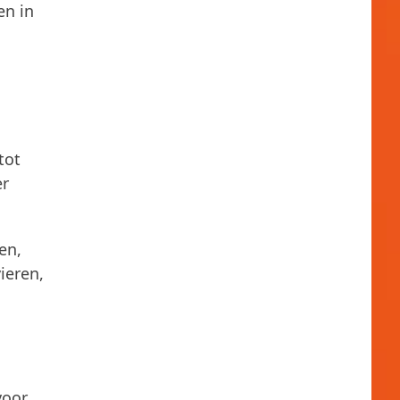
en in
tot
er
en,
ieren,
voor