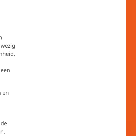
n
nwezig
nheid,
 een
n en
 de
en.