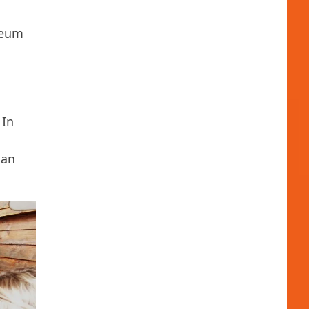
ileum
 In
aan