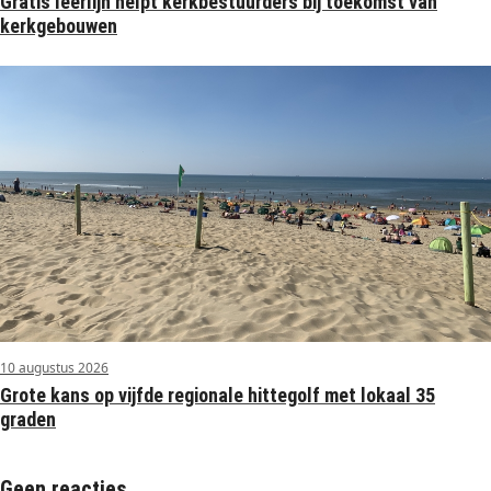
Gratis leerlijn helpt kerkbestuurders bij toekomst van
kerkgebouwen
10 augustus 2026
Grote kans op vijfde regionale hittegolf met lokaal 35
graden
Geen reacties