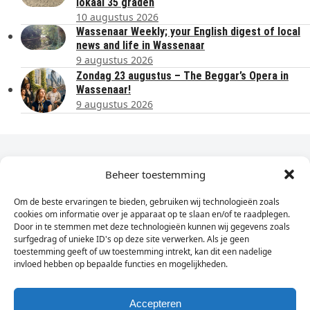
lokaal 35 graden
10 augustus 2026
Wassenaar Weekly; your English digest of local
news and life in Wassenaar
9 augustus 2026
Zondag 23 augustus – The Beggar’s Opera in
Wassenaar!
9 augustus 2026
Dagelijks het laatste nieuws in je e-mail?
Beheer toestemming
Om de beste ervaringen te bieden, gebruiken wij technologieën zoals
Vul
cookies om informatie over je apparaat op te slaan en/of te raadplegen.
hier
Door in te stemmen met deze technologieën kunnen wij gegevens zoals
je
surfgedrag of unieke ID's op deze site verwerken. Als je geen
toestemming geeft of uw toestemming intrekt, kan dit een nadelige
e-
invloed hebben op bepaalde functies en mogelijkheden.
Sign Up
mailadres
in
Accepteren