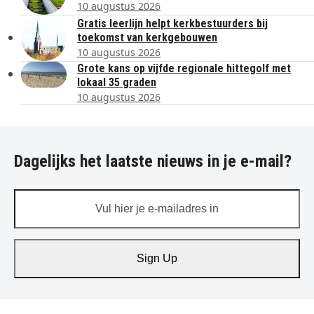
10 augustus 2026
Gratis leerlijn helpt kerkbestuurders bij
toekomst van kerkgebouwen
10 augustus 2026
Grote kans op vijfde regionale hittegolf met
lokaal 35 graden
10 augustus 2026
Dagelijks het laatste nieuws in je e-mail?
Vul
hier
je
e-
Sign Up
mailadres
in