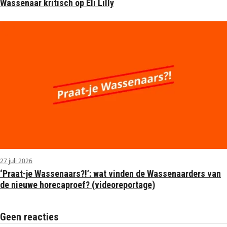
Wassenaar kritisch op Eli Lilly
27 juli 2026
‘Praat-je Wassenaars?!’: wat vinden de Wassenaarders van
de nieuwe horecaproef? (videoreportage)
Geen reacties