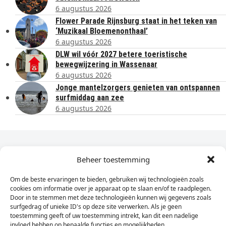
6 augustus 2026
Flower Parade Rijnsburg staat in het teken van
‘Muzikaal Bloemenonthaal’
6 augustus 2026
DLW wil vóór 2027 betere toeristische
bewegwijzering in Wassenaar
6 augustus 2026
Jonge mantelzorgers genieten van ontspannen
surfmiddag aan zee
6 augustus 2026
Dagelijks het laatste nieuws in je e-mail?
Beheer toestemming
Om de beste ervaringen te bieden, gebruiken wij technologieën zoals
Vul
cookies om informatie over je apparaat op te slaan en/of te raadplegen.
hier
Door in te stemmen met deze technologieën kunnen wij gegevens zoals
je
surfgedrag of unieke ID's op deze site verwerken. Als je geen
toestemming geeft of uw toestemming intrekt, kan dit een nadelige
e-
invloed hebben op bepaalde functies en mogelijkheden.
Sign Up