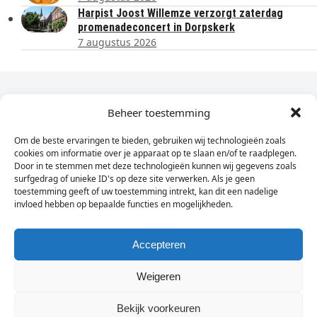
Harpist Joost Willemze verzorgt zaterdag
promenadeconcert in Dorpskerk
7 augustus 2026
Dagelijks het laatste nieuws in je e-mail?
Beheer toestemming
Om de beste ervaringen te bieden, gebruiken wij technologieën zoals
Vul
cookies om informatie over je apparaat op te slaan en/of te raadplegen.
hier
Door in te stemmen met deze technologieën kunnen wij gegevens zoals
je
surfgedrag of unieke ID's op deze site verwerken. Als je geen
toestemming geeft of uw toestemming intrekt, kan dit een nadelige
e-
invloed hebben op bepaalde functies en mogelijkheden.
Sign Up
mailadres
in
Accepteren
Weigeren
© Wassenaarders.nl 2026
Twitte
F
Bekijk voorkeuren