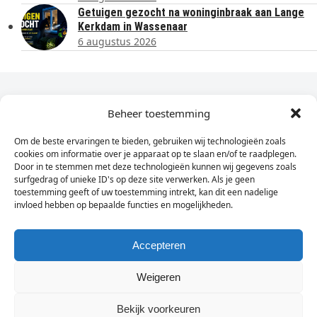
Getuigen gezocht na woninginbraak aan Lange
Kerkdam in Wassenaar
6 augustus 2026
Dagelijks het laatste nieuws in je e-mail?
Beheer toestemming
Om de beste ervaringen te bieden, gebruiken wij technologieën zoals
Vul
cookies om informatie over je apparaat op te slaan en/of te raadplegen.
hier
Door in te stemmen met deze technologieën kunnen wij gegevens zoals
je
surfgedrag of unieke ID's op deze site verwerken. Als je geen
toestemming geeft of uw toestemming intrekt, kan dit een nadelige
e-
invloed hebben op bepaalde functies en mogelijkheden.
Sign Up
mailadres
in
Accepteren
Weigeren
© Wassenaarders.nl 2026
Twitte
F
Bekijk voorkeuren