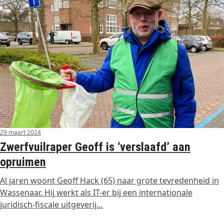
29 maart 2024
Zwerfvuilraper Geoff is ‘verslaafd’ aan
opruimen
Al jaren woont Geoff Hack (65) naar grote tevredenheid in
Wassenaar. Hij werkt als IT-er bij een internationale
juridisch-fiscale uitgeverij…