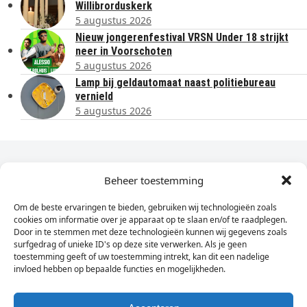
Willibrorduskerk
5 augustus 2026
Nieuw jongerenfestival VRSN Under 18 strijkt
neer in Voorschoten
5 augustus 2026
Lamp bij geldautomaat naast politiebureau
vernield
5 augustus 2026
Dagelijks het laatste nieuws in je e-mail?
Beheer toestemming
Om de beste ervaringen te bieden, gebruiken wij technologieën zoals
Vul
cookies om informatie over je apparaat op te slaan en/of te raadplegen.
hier
Door in te stemmen met deze technologieën kunnen wij gegevens zoals
je
surfgedrag of unieke ID's op deze site verwerken. Als je geen
toestemming geeft of uw toestemming intrekt, kan dit een nadelige
e-
invloed hebben op bepaalde functies en mogelijkheden.
Sign Up
mailadres
in