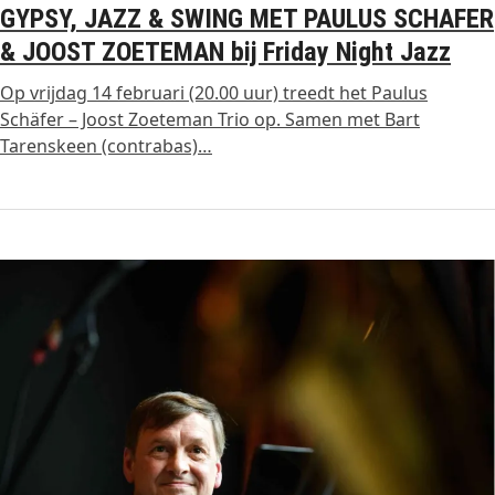
GYPSY, JAZZ & SWING MET PAULUS SCHAFER
& JOOST ZOETEMAN bij Friday Night Jazz
Op vrijdag 14 februari (20.00 uur) treedt het Paulus
Schäfer – Joost Zoeteman Trio op. Samen met Bart
Tarenskeen (contrabas)…