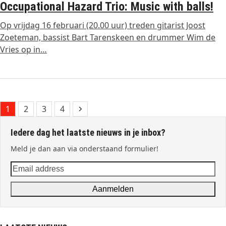
Occupational Hazard Trio: Music with balls!
Op vrijdag 16 februari (20.00 uur) treden gitarist Joost
Zoeteman, bassist Bart Tarenskeen en drummer Wim de
Vries op in…
Page
Page
Page
Page
Next
1
2
3
4
Iedere dag het laatste nieuws in je inbox?
Meld je dan aan via onderstaand formulier!
Email
address
Aanmelden