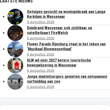
LAATSTE NIEUWS
Getuigen gezocht na woninginbraak aan Lange
Kerkdam in Wassenaar
6 augustus 2026
Duinbrand Wassenaar ook zichtbaar op
satellietkaart FireWatch
6 augustus 2026
Flower Parade Rijnsburg staat in het teken van
‘Muzikaal Bloemenonthaal’
6 augustus 2026
DLW wil vóór 2027 betere toeristische
bewegwijzering in Wassenaar
6 augustus 2026
Jonge mantelzorgers genieten van ontspannen
surfmiddag aan zee
6 augustus 2026
Dagelijks het laatste nieuws in je e-mail?