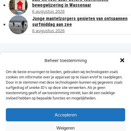
bewegwijzering in Wassenaar
6 augustus 2026
Jonge mantelzorgers genieten van ontspannen
surfmiddag aan zee
6 augustus 2026
Dagelijks het laatste nieuws in je e-mail?
Beheer toestemming
Om de beste ervaringen te bieden, gebruiken wij technologieën zoals
Vul
cookies om informatie over je apparaat op te slaan en/of te raadplegen.
hier
Door in te stemmen met deze technologieën kunnen wij gegevens zoals
je
surfgedrag of unieke ID's op deze site verwerken. Als je geen
toestemming geeft of uw toestemming intrekt, kan dit een nadelige
e-
invloed hebben op bepaalde functies en mogelijkheden.
Sign Up
mailadres
in
Accepteren
Weigeren