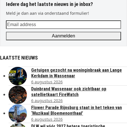
Iedere dag het laatste nieuws in je inbox?
Meld je dan aan via onderstaand formulier!
Email
address
Aanmelden
LAATSTE NIEUWS
Getuigen gezocht na woninginbraak aan Lange
Kerkdam in Wassenaar
6 augustus 2026
Duinbrand Wassenaar ook zichtbaar op
satellietkaart FireWatch
6 augustus 2026
Flower Parade Rijnsburg staat in het teken van
‘Muzikaal Bloemenonthaal’
6 augustus 2026
DLW wil vóór 2027 betere toeristische