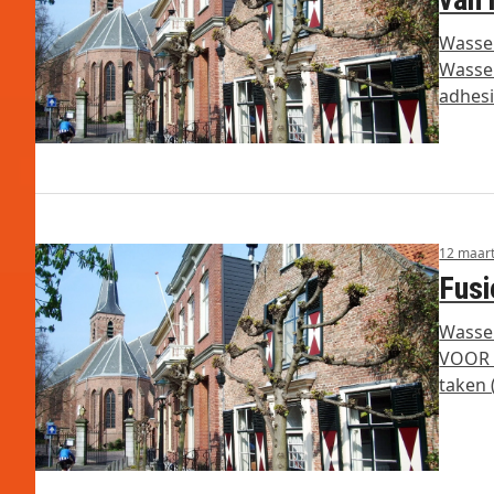
Wassen
Wassen
adhes
12 maar
Fusi
Wasse
VOOR F
taken 