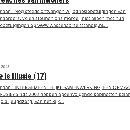
aar – Nog steeds ontvangen wij adhesiebetuigingen van
aarders. Velen steunen ons moreel, niet alleen met hun
iebetuigingen op www.wassenaarzelfstandig.nl,…
t 2018
e is Illusie (17)
naar – INTERGEMEENTELIJKE SAMENWERKING, EEN OPMAA
USIE? Sinds 2002 hebben opeenvolgende kabinetten belan
(o.a. jeugdzorg) van het Rijk…