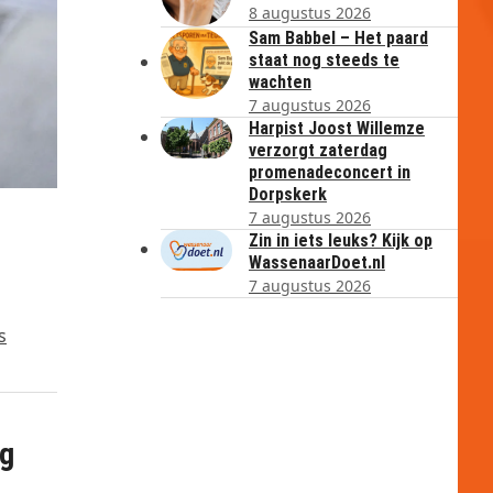
8 augustus 2026
Sam Babbel – Het paard
staat nog steeds te
wachten
7 augustus 2026
Harpist Joost Willemze
verzorgt zaterdag
promenadeconcert in
Dorpskerk
7 augustus 2026
Zin in iets leuks? Kijk op
WassenaarDoet.nl
7 augustus 2026
s
ng