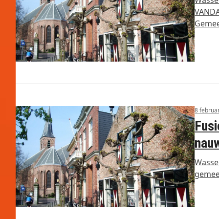
VANDA
Gemee
8 februa
Fusi
nauw
Wassen
gemeen