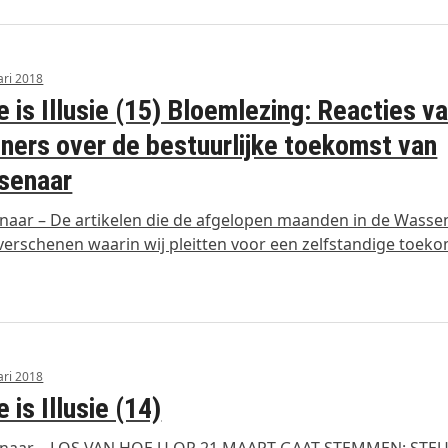
ari 2018
e is Illusie (15) Bloemlezing: Reacties v
ners over de bestuurlijke toekomst van
senaar
aar – De artikelen die de afgelopen maanden in de Wasse
verschenen waarin wij pleitten voor een zelfstandige toek
ari 2018
e is Illusie (14)
naar – LOS VAN HOE U OP 21 MAART GAAT STEMMEN: STE