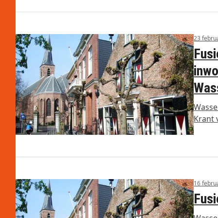
23 febru
Fusi
inwo
Was
Wassen
Krant 
16 febru
Fusi
Wasse