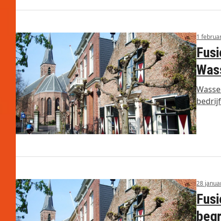
1 februa
Fusi
Was
Wassen
bedri
28 janua
Fusi
begr