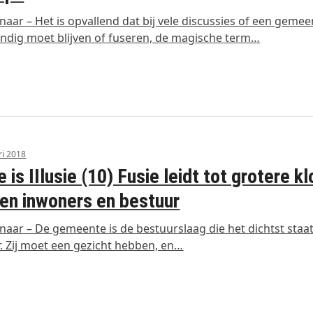
aar – Het is opvallend dat bij vele discussies of een gemee
andig moet blijven of fuseren, de magische term…
ri 2018
e is IIlusie (10) Fusie leidt tot grotere k
en inwoners en bestuur
aar – De gemeente is de bestuurslaag die het dichtst staat
. Zij moet een gezicht hebben, en…