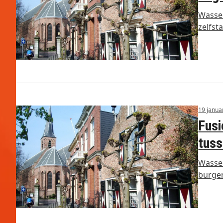
Wassen
zelfst
19 janua
Fusi
tuss
Wassen
burger