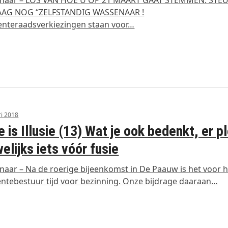
AG NOG “ZELFSTANDIG WASSENAAR !
nteraadsverkiezingen staan voor…
ri 2018
e is Illusie (13) Wat je ook bedenkt, er pl
elijks iets vóór fusie
aar – Na de roerige bijeenkomst in De Paauw is het voor h
tebestuur tijd voor bezinning. Onze bijdrage daaraan…