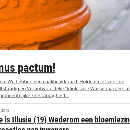
emus pactum!
n. We hebben een coalitieakkoord. Hulde en lof voor de
elfstandig en Verantwoordelijk’ klinkt vele Wassenaarders al
 gemeentelijke zelfstandigheid…
t 2018
e is Illusie (19) Wederom een bloemlezi
reacties van inwoners