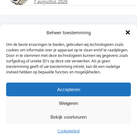
7 augustus 2026
Dagelijks het laatste nieuws in je e-mail?
Beheer toestemming
Om de beste ervaringen te bieden, gebruiken wij technologieën zoals
Vul
cookies om informatie over je apparaat op te slaan en/of te raadplegen.
hier
Door in te stemmen met deze technologieën kunnen wij gegevens zoals
je
surfgedrag of unieke ID's op deze site verwerken. Als je geen
toestemming geeft of uw toestemming intrekt, kan dit een nadelige
e-
invloed hebben op bepaalde functies en mogelijkheden.
Sign Up
mailadres
in
Accepteren
Weigeren
© Wassenaarders.nl 2026
Twitte
F
Bekijk voorkeuren
Cookiebeleid