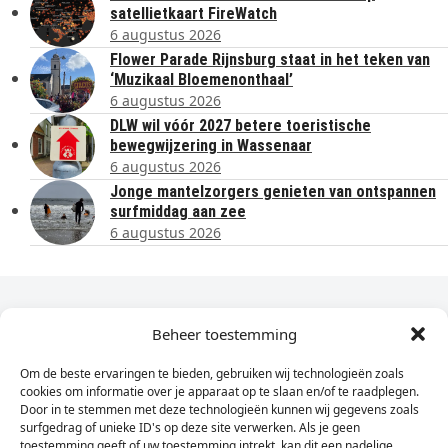
satellietkaart FireWatch
6 augustus 2026
Flower Parade Rijnsburg staat in het teken van
‘Muzikaal Bloemenonthaal’
6 augustus 2026
DLW wil vóór 2027 betere toeristische
bewegwijzering in Wassenaar
6 augustus 2026
Jonge mantelzorgers genieten van ontspannen
surfmiddag aan zee
6 augustus 2026
Dagelijks het laatste nieuws in je e-mail?
Beheer toestemming
Om de beste ervaringen te bieden, gebruiken wij technologieën zoals
Vul
cookies om informatie over je apparaat op te slaan en/of te raadplegen.
hier
Door in te stemmen met deze technologieën kunnen wij gegevens zoals
je
surfgedrag of unieke ID's op deze site verwerken. Als je geen
toestemming geeft of uw toestemming intrekt, kan dit een nadelige