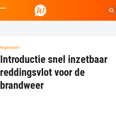
Skip
to
Open
Close
content
mobile
mobile
menu
menu
Algemeen
Introductie snel inzetbaar
reddingsvlot voor de
brandweer