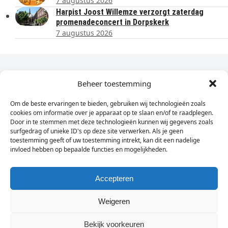
7 augustus 2026
Harpist Joost Willemze verzorgt zaterdag
promenadeconcert in Dorpskerk
7 augustus 2026
Dagelijks het laatste nieuws in je e-mail?
Beheer toestemming
Om de beste ervaringen te bieden, gebruiken wij technologieën zoals
Vul
cookies om informatie over je apparaat op te slaan en/of te raadplegen.
hier
Door in te stemmen met deze technologieën kunnen wij gegevens zoals
je
surfgedrag of unieke ID's op deze site verwerken. Als je geen
toestemming geeft of uw toestemming intrekt, kan dit een nadelige
e-
invloed hebben op bepaalde functies en mogelijkheden.
Sign Up
mailadres
in
Accepteren
Weigeren
© Wassenaarders.nl 2026
Twitte
F
Bekijk voorkeuren