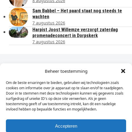
8 augustus 2026
Sam Babbel – Het paard staat nog steeds te
wachten
7 augustus 2026
Harpist Joost Willemze verzorgt zaterdag
promenadeconcert in Dorpskerk
7 augustus 2026
Dagelijks het laatste nieuws in je e-mail?
Beheer toestemming
Om de beste ervaringen te bieden, gebruiken wij technologieën zoals
Vul
cookies om informatie over je apparaat op te slaan en/of te raadplegen.
hier
Door in te stemmen met deze technologieën kunnen wij gegevens zoals
je
surfgedrag of unieke ID's op deze site verwerken. Als je geen
toestemming geeft of uw toestemming intrekt, kan dit een nadelige
e-
invloed hebben op bepaalde functies en mogelijkheden.
Sign Up
mailadres
in
Accepteren