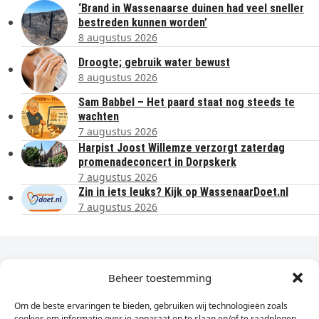
‘Brand in Wassenaarse duinen had veel sneller
bestreden kunnen worden’
8 augustus 2026
Droogte; gebruik water bewust
8 augustus 2026
Sam Babbel – Het paard staat nog steeds te
wachten
7 augustus 2026
Harpist Joost Willemze verzorgt zaterdag
promenadeconcert in Dorpskerk
7 augustus 2026
Zin in iets leuks? Kijk op WassenaarDoet.nl
7 augustus 2026
Dagelijks het laatste nieuws in je e-mail?
Beheer toestemming
Om de beste ervaringen te bieden, gebruiken wij technologieën zoals
Vul
cookies om informatie over je apparaat op te slaan en/of te raadplegen.