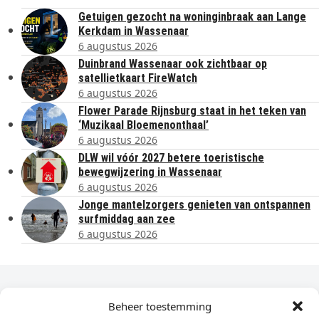
Getuigen gezocht na woninginbraak aan Lange
Kerkdam in Wassenaar
6 augustus 2026
Duinbrand Wassenaar ook zichtbaar op
satellietkaart FireWatch
6 augustus 2026
Flower Parade Rijnsburg staat in het teken van
‘Muzikaal Bloemenonthaal’
6 augustus 2026
DLW wil vóór 2027 betere toeristische
bewegwijzering in Wassenaar
6 augustus 2026
Jonge mantelzorgers genieten van ontspannen
surfmiddag aan zee
6 augustus 2026
Dagelijks het laatste nieuws in je e-mail?
Beheer toestemming