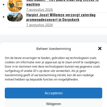
wachten
7 augustus 2026
Harpist Joost Willemze verzorgt zaterdag
promenadeconcert in Dorpskerk
7 augustus 2026
Dagelijks het laatste nieuws in je e-mail?
Beheer toestemming
Om de beste ervaringen te bieden, gebruiken wij technologieën zoals
Vul
cookies om informatie over je apparaat op te slaan en/of te raadplegen.
hier
Door in te stemmen met deze technologieën kunnen wij gegevens zoals
je
surfgedrag of unieke ID's op deze site verwerken. Als je geen
toestemming geeft of uw toestemming intrekt, kan dit een nadelige
e-
invloed hebben op bepaalde functies en mogelijkheden.
Sign Up
mailadres
in
Accepteren
Weigeren