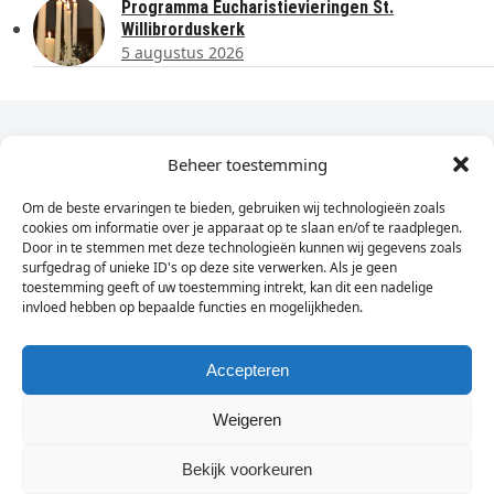
Programma Eucharistievieringen St.
Willibrorduskerk
5 augustus 2026
Dagelijks het laatste nieuws in je e-mail?
Beheer toestemming
Om de beste ervaringen te bieden, gebruiken wij technologieën zoals
Vul
cookies om informatie over je apparaat op te slaan en/of te raadplegen.
hier
Door in te stemmen met deze technologieën kunnen wij gegevens zoals
je
surfgedrag of unieke ID's op deze site verwerken. Als je geen
toestemming geeft of uw toestemming intrekt, kan dit een nadelige
e-
invloed hebben op bepaalde functies en mogelijkheden.
Sign Up
mailadres
in
Accepteren
Weigeren
© Wassenaarders.nl 2026
Twitte
F
Bekijk voorkeuren