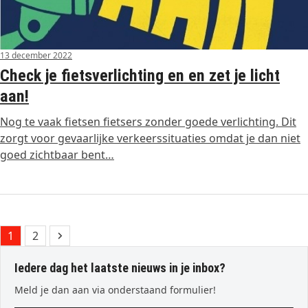
13 december 2022
Check je fietsverlichting en en zet je licht
aan!
Nog te vaak fietsen fietsers zonder goede verlichting. Dit
zorgt voor gevaarlijke verkeerssituaties omdat je dan niet
goed zichtbaar bent…
Page
Page
Next
1
2
Iedere dag het laatste nieuws in je inbox?
Meld je dan aan via onderstaand formulier!