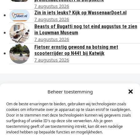
7 augustus 2026
Zin in iets leuks? Kijk op WassenaarDoet.nl
7 augustus 2026
Beasts of Bugatti nog tot eind augustus te zien
in Louwman Museum
7 augustus 2026
Fietser ernstig gewond na botsing met
scooterrijder op N441 bij Katwijk
7 augustus 2026
Dagelijks het laatste nieuws in je e-mail?
Beheer toestemming
Om de beste ervaringen te bieden, gebruiken wij technologieën zoals
Vul
cookies om informatie over je apparaat op te slaan en/of te raadplegen.
hier
Door in te stemmen met deze technologieën kunnen wij gegevens zoals
je
surfgedrag of unieke ID's op deze site verwerken. Als je geen
toestemming geeft of uw toestemming intrekt, kan dit een nadelige
e-
invloed hebben op bepaalde functies en mogelijkheden.
Sign Up
mailadres