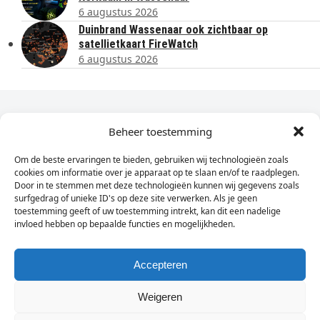
6 augustus 2026
Duinbrand Wassenaar ook zichtbaar op
satellietkaart FireWatch
6 augustus 2026
Dagelijks het laatste nieuws in je e-mail?
Beheer toestemming
Om de beste ervaringen te bieden, gebruiken wij technologieën zoals
Vul
cookies om informatie over je apparaat op te slaan en/of te raadplegen.
hier
Door in te stemmen met deze technologieën kunnen wij gegevens zoals
je
surfgedrag of unieke ID's op deze site verwerken. Als je geen
toestemming geeft of uw toestemming intrekt, kan dit een nadelige
e-
invloed hebben op bepaalde functies en mogelijkheden.
Sign Up
mailadres
in
Accepteren
Weigeren
© Wassenaarders.nl 2026