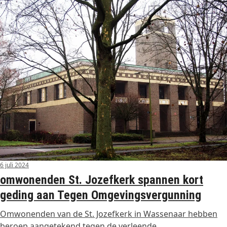
6 juli 2024
omwonenden St. Jozefkerk spannen kort
geding aan Tegen Omgevingsvergunning
Omwonenden van de St. Jozefkerk in Wassenaar hebben
beroep aangetekend tegen de verleende