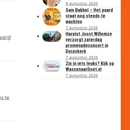
8 augustus 2026
Sam Babbel – Het paard
staat nog steeds te
wachten
7 augustus 2026
Harpist Joost Willemze
drijf
verzorgt zaterdag
promenadeconcert in
Dorpskerk
7 augustus 2026
Zin in iets leuks? Kijk op
WassenaarDoet.nl
7 augustus 2026
ms te