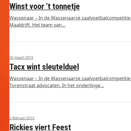
Winst voor ’t tonnetje
Wassenaar – In de Wassenaarse zaalvoetbalcompetitie 
Maaldrift. Het team van…
30 maart 2015
Tacx wint sleutelduel
Wassenaar – In de Wassenaarse zaalvoetbalcompetitie 
Torenstraat advocaten. In het onderlinge…
2 februari 2015
Rickies viert Feest