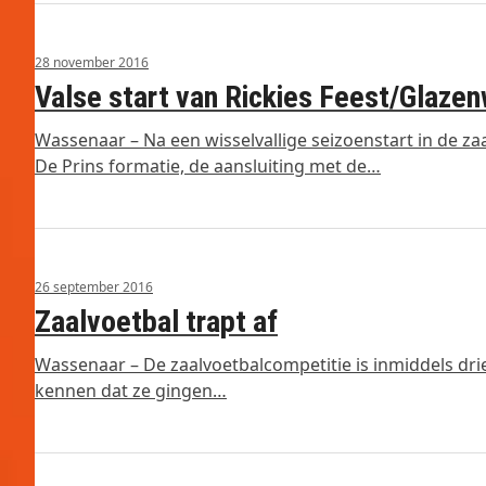
28 november 2016
Valse start van Rickies Feest/Glazen
Wassenaar – Na een wisselvallige seizoenstart in de za
De Prins formatie, de aansluiting met de…
26 september 2016
Zaalvoetbal trapt af
Wassenaar – De zaalvoetbalcompetitie is inmiddels dri
kennen dat ze gingen…