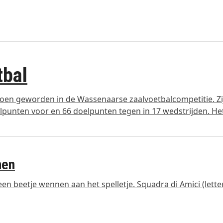
tbal
pioen geworden in de Wassenaarse zaalvoetbalcompetitie. Zi
lpunten voor en 66 doelpunten tegen in 17 wedstrijden. He
nen
 beetje wennen aan het spelletje. Squadra di Amici (letter