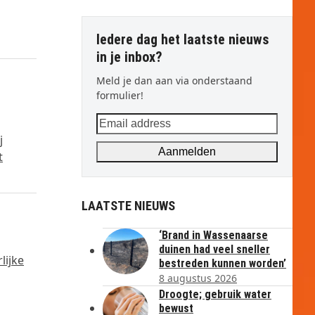
Iedere dag het laatste nieuws
in je inbox?
Meld je dan aan via onderstaand
formulier!
Email
address
j
Aanmelden
t
LAATSTE NIEUWS
‘Brand in Wassenaarse
duinen had veel sneller
lijke
bestreden kunnen worden’
8 augustus 2026
Droogte; gebruik water
bewust