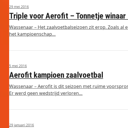
29 mei 2016
Triple voor Aerofit – Tonnetje winaar
Wassenaar – Het zaalvoetbalseizoen zit erop. Zoals al 
het kampioenschap…
5 mei 2016
Aerofit kampioen zaalvoetbal
Wassenaar – Aerofit is dit seizoen met ruime voorsp
Er werd geen wedstrijd verloren…
29 januari 2016