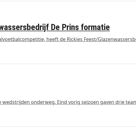
wassersbedrijf De Prins formatie
alvoetbalcompetitie, heeft de Rickies Feest/Glazenwassersbe
e wedstrijden onderweg. Eind vorig seizoen gaven drie tea