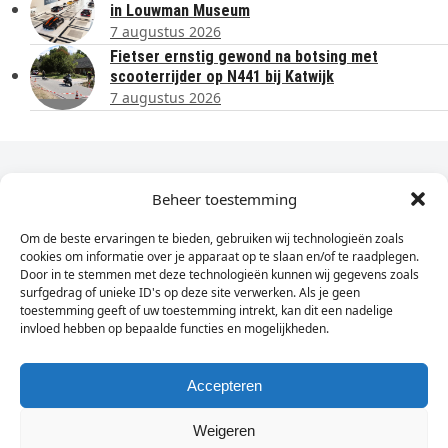
in Louwman Museum
7 augustus 2026
Fietser ernstig gewond na botsing met
scooterrijder op N441 bij Katwijk
7 augustus 2026
Dagelijks het laatste nieuws in je e-mail?
Beheer toestemming
Om de beste ervaringen te bieden, gebruiken wij technologieën zoals
Vul
cookies om informatie over je apparaat op te slaan en/of te raadplegen.
hier
Door in te stemmen met deze technologieën kunnen wij gegevens zoals
je
surfgedrag of unieke ID's op deze site verwerken. Als je geen
toestemming geeft of uw toestemming intrekt, kan dit een nadelige
e-
invloed hebben op bepaalde functies en mogelijkheden.
Sign Up
mailadres
in
Accepteren
Weigeren