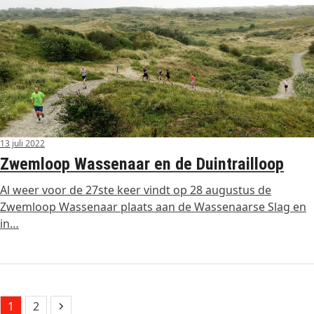
13 juli 2022
Zwemloop Wassenaar en de Duintrailloop
Al weer voor de 27ste keer vindt op 28 augustus de
Zwemloop Wassenaar plaats aan de Wassenaarse Slag en
in…
Page
Page
Next
1
2