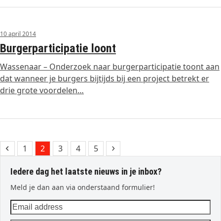
10 april 2014
Burgerparticipatie loont
Wassenaar – Onderzoek naar burgerparticipatie toont aan
dat wanneer je burgers bijtijds bij een project betrekt er
drie grote voordelen…
Previous
Page
Page
Page
Page
Page
Next
1
2
3
4
5
Iedere dag het laatste nieuws in je inbox?
Meld je dan aan via onderstaand formulier!
Email
address