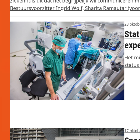
ziekenhuis uit dat het begrijpelijk wil communiceren me
Bestuursvoorzitter Ingrid Wolf, Sharita Ramautar (voo
23 oktob
Stat
expe
Het mi
status
17 oktob