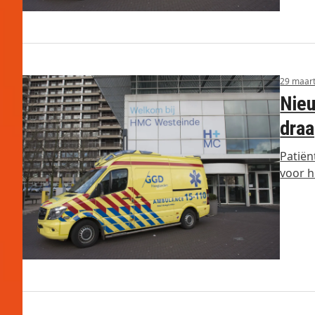
29 maar
Nieu
draa
Patiën
voor h