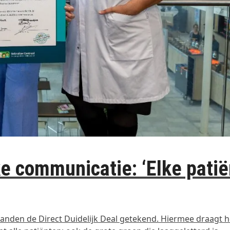
e communicatie: ‘Elke patië
landen de Direct Duidelijk Deal getekend. Hiermee draagt h