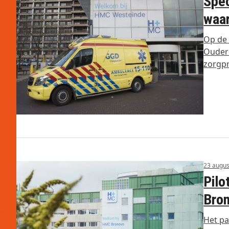
Spec
waa
Op de 
Oudere
zorgpr
23 augus
Pilo
Bro
Het pa