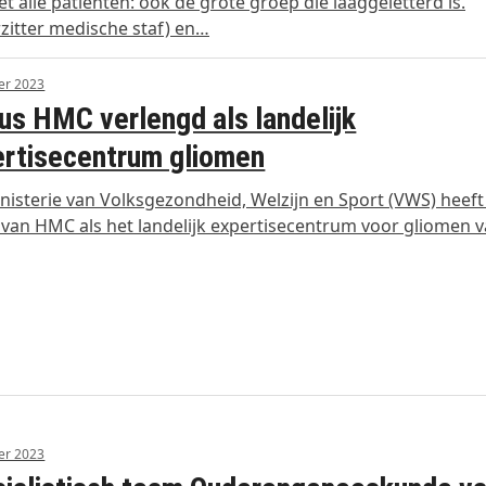
t alle patiënten: ook de grote groep die laaggeletterd is.
rzitter medische staf) en…
er 2023
us HMC verlengd als landelijk
rtisecentrum gliomen
nisterie van Volksgezondheid, Welzijn en Sport (VWS) heeft
 van HMC als het landelijk expertisecentrum voor gliomen 
er 2023