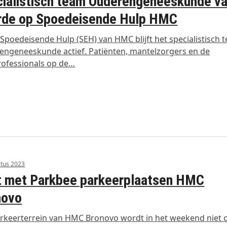
ialistisch team Ouderengeneeskunde v
rde op Spoedeisende Hulp HMC
Spoedeisende Hulp (SEH) van HMC blijft het specialistisch 
ngeneeskunde actief. Patiënten, mantelzorgers en de
ofessionals op de…
tus 2023
t met Parkbee parkeerplaatsen HMC
novo
rkeerterrein van HMC Bronovo wordt in het weekend niet 