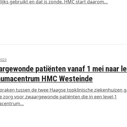
ijks gebruikt en dat is zonde. HMC start daarom…
 2023
rgewonde patiënten vanaf 1 mei naar le
raumacentrum HMC Westeinde
praken tussen de twee Haagse topklinische ziekenhuizen 
e zorg voor zwaargewonde patiënten die in een level-1
acentrum…