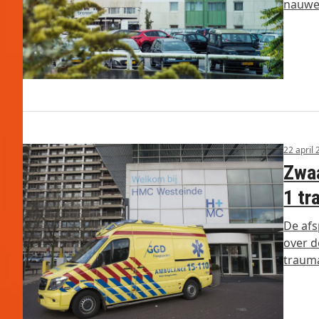
nauwel
22 april
Zwaa
1 t
De afs
over d
traum