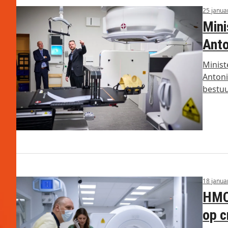
25 janua
Mini
Ant
Minist
Antoni
bestuu
18 janua
HMC
op c