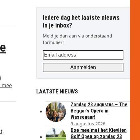
Iedere dag het laatste nieuws
in je inbox?
Meld je dan aan via onderstaand
formulier!
de
Email
address
Aanmelden
i
n mee
LAATSTE NIEUWS
Zondag 23 augustus – The
Beggar’s Opera in
Wassenaar!
9 augustus 2026
Doe mee met het Kieviten
t,
Golf Open op zondag 23