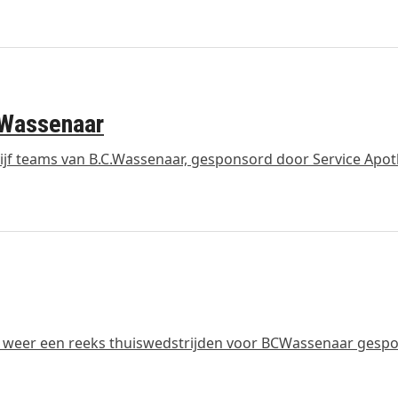
 Wassenaar
vijf teams van B.C.Wassenaar, gesponsord door Service Apo
 weer een reeks thuiswedstrijden voor BCWassenaar gesp