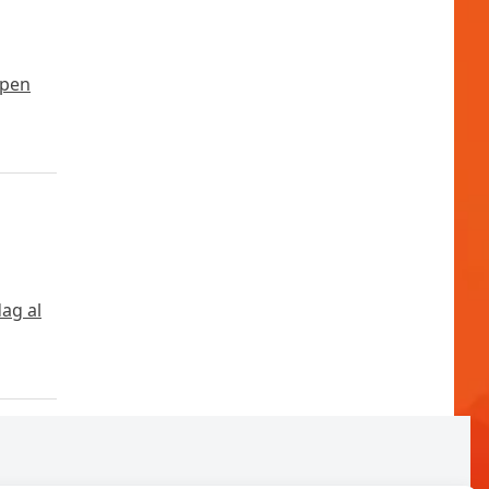
open
dag al