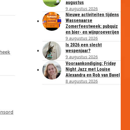
augustus
9 augustus 2026
Nieuwe activiteiten tijdens
Wassenaarse
Zomerfeestweek: pubquiz
en bier- en wijnproeverijen
9 augustus 2026
Is 2026 een slecht
wespenjaar?
theek
9 augustus 2026
Vooraankondiging: Friday
Night Jazz met Louise
Alexandra en Rob van Bavel
8 augustus 2026
onsord