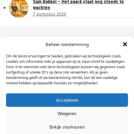
Sam Babbel – Het paard staat nog steeds te
wachten
7 augustus 2026
Dagelijks het laatste nieuws in je e-mail?
Beheer toestemming
Om de beste ervaringen te bieden, gebruiken wij technologieën zoals
Vul
cookies om informatie over je apparaat op te slaan en/of te raadplegen.
hier
Door in te stemmen met deze technologieën kunnen wij gegevens zoals
je
surfgedrag of unieke ID's op deze site verwerken. Als je geen
toestemming geeft of uw toestemming intrekt, kan dit een nadelige
e-
invloed hebben op bepaalde functies en mogelijkheden.
Sign Up
mailadres
in
Accepteren
Weigeren
© Wassenaarders.nl 2026
Twitte
F
Bekijk voorkeuren