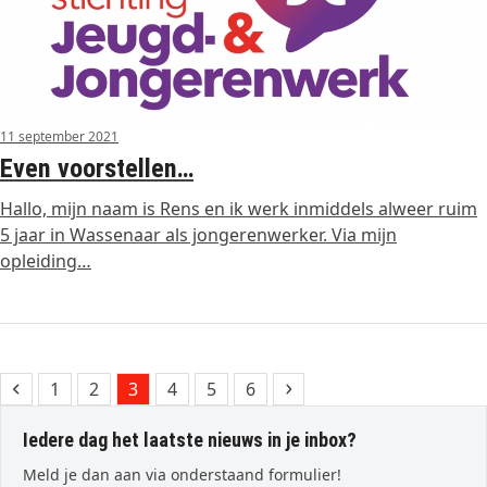
11 september 2021
Even voorstellen…
Hallo, mijn naam is Rens en ik werk inmiddels alweer ruim
5 jaar in Wassenaar als jongerenwerker. Via mijn
opleiding…
Previous
Page
Page
Page
Page
Page
Page
Next
1
2
3
4
5
6
Iedere dag het laatste nieuws in je inbox?
Meld je dan aan via onderstaand formulier!