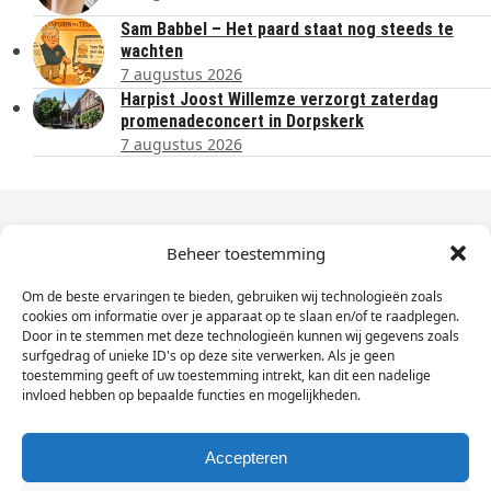
Sam Babbel – Het paard staat nog steeds te
wachten
7 augustus 2026
Harpist Joost Willemze verzorgt zaterdag
promenadeconcert in Dorpskerk
7 augustus 2026
Dagelijks het laatste nieuws in je e-mail?
Beheer toestemming
Om de beste ervaringen te bieden, gebruiken wij technologieën zoals
Vul
cookies om informatie over je apparaat op te slaan en/of te raadplegen.
hier
Door in te stemmen met deze technologieën kunnen wij gegevens zoals
je
surfgedrag of unieke ID's op deze site verwerken. Als je geen
toestemming geeft of uw toestemming intrekt, kan dit een nadelige
e-
invloed hebben op bepaalde functies en mogelijkheden.
Sign Up
mailadres
in
Accepteren