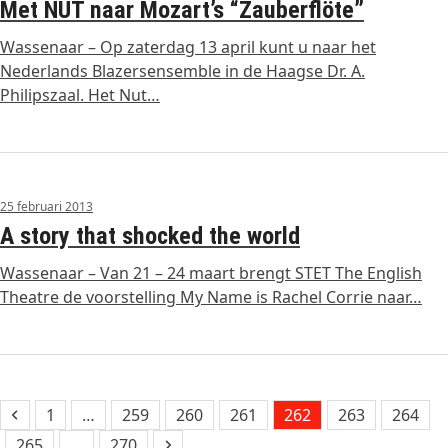
Met NUT naar Mozart’s “Zauberflöte”
Wassenaar – Op zaterdag 13 april kunt u naar het
Nederlands Blazersensemble in de Haagse Dr. A.
Philipszaal. Het Nut…
25 februari 2013
A story that shocked the world
Wassenaar – Van 21 – 24 maart brengt STET The English
Theatre de voorstelling My Name is Rachel Corrie naar…
Previous
Page
Page
Page
Page
Page
Page
Page
1
…
259
260
261
262
263
264
Page
Page
Next
265
…
270