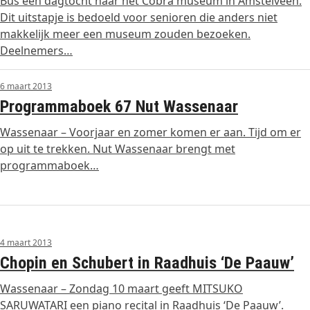
Bus een dagtocht naar het Cobra museum in Amstelveen.
Dit uitstapje is bedoeld voor senioren die anders niet
makkelijk meer een museum zouden bezoeken.
Deelnemers…
6 maart 2013
Programmaboek 67 Nut Wassenaar
Wassenaar – Voorjaar en zomer komen er aan. Tijd om er
op uit te trekken. Nut Wassenaar brengt met
programmaboek…
4 maart 2013
Chopin en Schubert in Raadhuis ‘De Paauw’
Wassenaar – Zondag 10 maart geeft MITSUKO
SARUWATARI een piano recital in Raadhuis ‘De Paauw’.